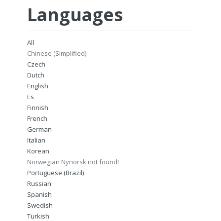
Languages
All
Chinese (Simplified)
Czech
Dutch
English
Es
Finnish
French
German
Italian
Korean
Norwegian Nynorsk not found!
Portuguese (Brazil)
Russian
Spanish
Swedish
Turkish